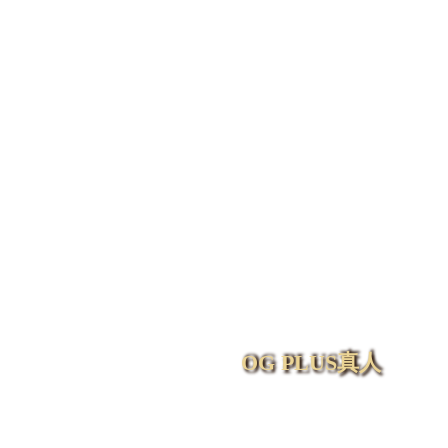
大樂透
大樂透開獎號碼
威博娛樂城
娛樂城
娛樂城推薦
娛樂城推薦DCARD
娛樂城推薦PTT
娛樂城體驗金
娛樂城黑名單
富遊娛樂城
戰神娛樂城
捕捉魚
沙龍娛樂城
沙龍百家樂作弊詐騙
沙龍百家樂娛樂城
爆金浩克
現金版娛樂城
瑞豐娛樂城
百家樂
百家樂是合法的嗎？
百家樂看路法
百家樂破解
百家樂術語
百家樂遊戲
看懂捕魚機在幹嘛
老虎機
賓果賓果機率
賓果賓果玩法
賓果賓果算牌