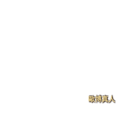
READ MORE
>>
搜
尋
關
鍵
字:
近期文章
日耳曼戰車全面開火！巴拉圭鐵血防線能否抵擋？
三獅軍團出擊！英格蘭對決迦納誰能稱霸？