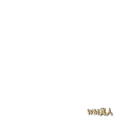
贏家娛樂城
通博娛樂
通博娛樂城
金禾娛樂城
分類
NBA戰績
世界盃2022
世界盃預測
六合彩
北京賽車
大樂透