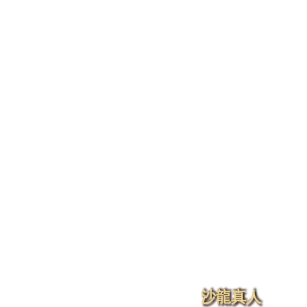
搜
尋
關
鍵
字:
近期文章
日耳曼戰車全面開火！巴拉圭鐵血防線能否抵擋？
三獅軍團出擊！英格蘭對決迦納誰能稱霸？
娛樂城推薦首選！3A娛樂城官網全面升級：遊戲種類
最多、出金速度最快
沙龍百家樂娛樂城玩法解析，必學投注策略公開！
沙龍百家樂作弊詐騙？真相曝光，這些套路讓你輸光
光！