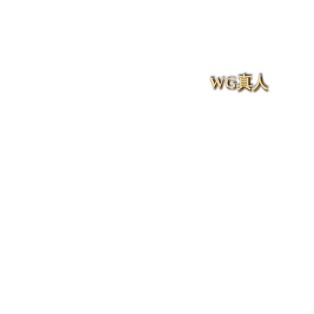
捕魚機
星城官網
未分類
沙龍娛樂城
沙龍百家樂作弊詐騙
沙龍百家樂娛樂城
玩運彩
百家樂
百家樂是合法的嗎？
看懂捕魚機在幹嘛