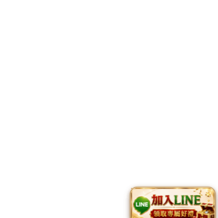
老虎機遊戲
賓果
賓果賓果
贏家娛樂城
通博娛樂
通博娛樂城
運動彩券