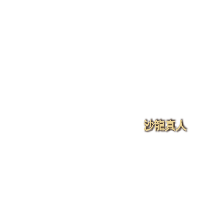
3A娛樂城
2022世界盃下注
PK10計畫
世界盃2022
世界盃足球賽
世界盃預測
九州娛樂APP
北京賽車程式
北京賽車穩贏
北京賽車計畫
卡利百家樂
台灣百家樂
大樂透
大樂透開獎號碼
威博娛樂城
娛樂城
娛樂城推薦
娛樂城推薦DCARD
娛樂城推薦PTT
娛樂城體驗金
娛樂城黑名單
富遊娛樂城
戰神娛樂城
捕捉魚
沙龍娛樂城
沙龍百家樂作弊詐騙
沙龍百家樂娛樂城
爆金浩克
現金版娛樂城