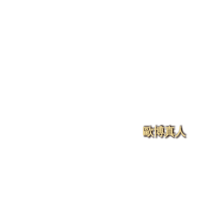
關
鍵
字:
近期文章
日耳曼戰車全面開火！巴拉圭鐵血防線能否抵擋？
三獅軍團出擊！英格蘭對決迦納誰能稱霸？
娛樂城推薦首選！3A娛樂城官網全面升級：遊戲種類
最多、出金速度最快
沙龍百家樂娛樂城玩法解析，必學投注策略公開！
沙龍百家樂作弊詐騙？真相曝光，這些套路讓你輸光
光！
標籤