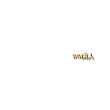
世界盃預測
六合彩
北京賽車
大樂透
大樂透開獎號碼
威博娛樂城
娛樂城
娛樂城推薦
捕捉魚
捕魚機