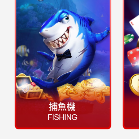
在決定玩娛樂城優惠之前，請收集有關該娛樂
款精美而有利可圖的網絡遊戲的法律交易感到
戲線上兌換了100萬美元。在美國線上玩21
以製止美國的賭場。
但是，就線上娛樂城優惠而言，如果不交換真
賭博。還有另一件事要注意。UIGEA法案沒
玩線上賭場是合法的。在過去的幾年中，線上2
戲玩家。這是迄今為止最有利可圖的業務。通
元。