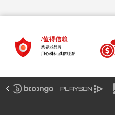
Tagged
21點賠率
,
娛樂城優惠
,
歐冠賽程
文
【通博娛樂城】全台最大的線上博弈網站
章
導
覽