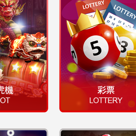
世界盃足球賽
世界盃預測
九州娛樂APP
北京賽車程式
北京賽車穩贏
北京賽車計畫
卡利百家樂
台灣百家樂
大樂透
大樂透開獎號碼
威博娛樂城
娛樂城
娛樂城推薦
娛樂城推薦DCARD
娛樂城推薦PTT
娛樂城體驗金
娛樂城黑名單
富遊娛樂城
戰神娛樂城
捕捉魚