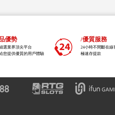
金禾娛樂城
分類
NBA戰績
世界盃2022
世界盃預測
六合彩
北京賽車
大樂透
大樂透開獎號碼