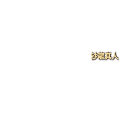
Tagged
香港六合彩
文
如何成為六合彩贏家的方法-
註冊贈娛樂城體驗金- 通博娛
通博娛樂城儲1000送1000
樂存款加贈30%
章
導
搜
覽
尋
關
鍵
字:
近期文章
日耳曼戰車全面開火！巴拉圭鐵血防線能否抵擋？
三獅軍團出擊！英格蘭對決迦納誰能稱霸？
娛樂城推薦首選！3A娛樂城官網全面升級：遊戲種類
最多、出金速度最快