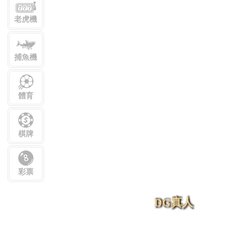
2020 年 8 月 13 日
您需要了解香港六合
彩- 通博娛樂城儲1000
送1000
六合彩
by
admin
這很簡單。所有香港六合彩玩家都需要一些好數字。認真的
香港六合彩玩家分析並檢查以前的中獎號碼，以便在下表中
找到最佳的香港六合彩號碼。他們可以大大增加獲勝的機
會。