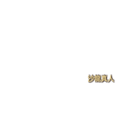
機會就越大。但是，您還應通過就組中的獎金如何分配達成
協議，遵循有關辦公室獎池的重要的“六合彩中獎者提示”。
事先這樣做是為了避免人們在分享獎金方面發生衝突。也，
對於六合彩贏家來說，最後一個也是最容易忘記的提示之一
是始終檢查中獎號碼。對於某些人來說，這也許是不費吹灰
之力的事情，但是有些人卻忘記了查看他們加入的六合彩遊
戲的中獎號碼。這很重要，因為您可能持有中獎六合彩，但
由於您不知道中獎了而無法申領。不幸的是，這發生在某些
人身上。
Tagged
六合彩
文
2020首選娛樂城-通博娛樂城
您需要了解香港六合彩- 通博
儲1000送1000
娛樂城儲1000送1000
章
導
搜
覽
尋
關