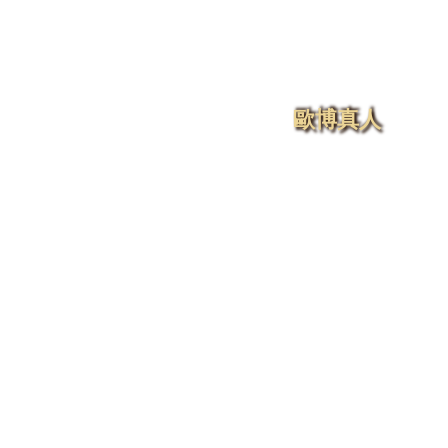
人們遵循的“六合彩中獎者提示”中的另一個是，您應該選擇
非常隨機的數字。盡量避免根據生日來選擇號碼，因為這會
限制您的號碼範圍。另外，盡量不要使用通用數字，因為其
他人也傾向於選擇相同的數字，如果您的組合獲勝，這將導
致與他人分享您的
美金盤口
獎金。如果您喜歡玩六合彩遊
戲，需要您的數字具有與相同順序中的獲勝組合完全相同的
數字，那麼記住進行盒裝投注是六合彩獲勝者練習的重要技
巧之一，因為這將給您帶來更大的機會為您的號碼贏。
您還應該對可以下注的金額設置每日限制。有些人冒著一切
風險冒著中獎的希望，如果不贏，最終會被打破。這些六合
彩遊戲應該很有趣。您只應該冒險承受損失的金錢而又不犧
牲任何重要的事情。如果可以，請加入辦公室六合彩池，以
便您的團隊可以購買更多票。您擁有的門票越多，您獲勝的