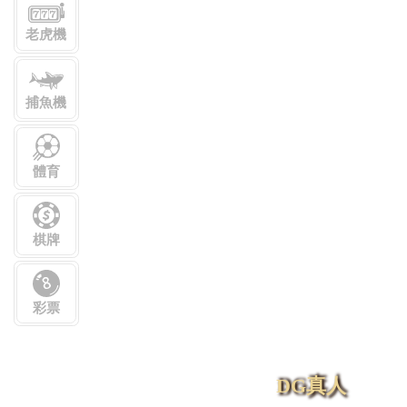
2020 年 7 月 23 日
如何成為六合彩贏家的
方法-通博娛樂城儲
1000送1000
六合彩
by
admin
六合彩是當今最常見，最合法的賭博形式之一。有很多類型
的六合彩遊戲可供選擇。這些類型中的一些是頭獎六合彩，
強力球六合彩和Pick 3遊戲。以下是六合彩獲獎者的一些提
示。