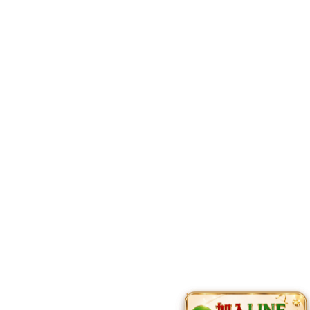
老虎機
老虎機遊戲
賓果
賓果賓果
贏家娛樂城
通博娛樂
通博娛樂城
運動彩券